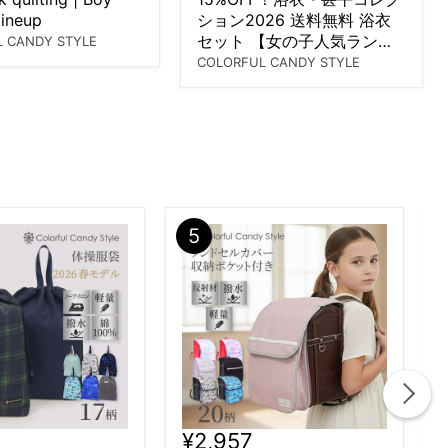
lineup
ション2026 送料無料 浴衣
セット 【女の子人気ランキ
 CANDY STYLE
ングTOP12】
COLORFUL CANDY STYLE
¥2,957