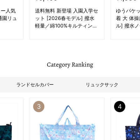
ニー人気
送料無料 新登場 入園入学セ
ゆうパケッ
通園リュ
ット [2026春モデル] 撥水
着 大 体操
軽量／綿100%キルティング
ル] 撥水
【男の子人気ランキング
の子人気
TOP16】
TOP17】
Category Ranking
ランドセルカバー
リュックサック