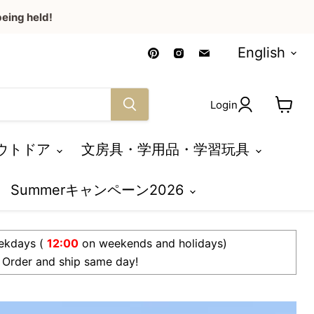
eing held!
Language
Find
Find
Find
English
us
us
us
on
on
on
Pinterest
Instagram
Email
Login
View
cart
ウトドア
文房具・学用品・学習玩具
Summerキャンペーン2026
ekdays (
12:00
on weekends and holidays)
Order and ship same day!