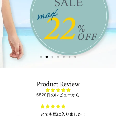
Slide
Slide
Slide
Slide
Slide
Slide
Slide
1
3
4
5
6
7
2
Product Review
5820件のレビューから
とても気に入りました！