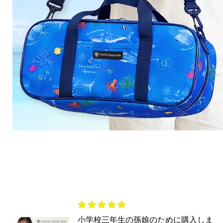
Slide
2
of
7
小学校三年生の孫娘のために購入しま