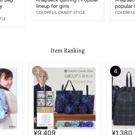
y
lineup for girls
popular 
COLORFUL CANDY STYLE
COLORFUL
YLE
Item Ranking
¥9,409
¥1,380