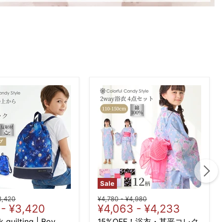
Sale
iginal
Original
Original
3,420
¥4,780
-
¥4,980
-
¥3,420
¥4,063
-
¥4,233
ice
price
price
 quilting | Boy
15%OFF！浴衣・甚平コレク