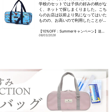
学校のセットでは子供の好みの柄がな
く、ネットで探しまくりました。こち
らのお店は以前より気になってはいた
ものの、お高いので利用したことがあ
りませんでしたが、子供の好みの柄が
あり、セールだったこともあり、思い
【10%OFF：Summerキャンペーン】送料無料 画材・絵の具セット (水彩 5ml・12ml) 撥水・軽量タイプ (背面メッシュタイプ) 恐竜ワールド
08/03/2026
切って購入したところ、大満足でし
た。
作りが丁寧！！ファスナーがかわい
い！！
学校のセットでは白が2本ついてお
り、そこは諦めていたのですが、開け
てビックリ！
白色が1本オマケで入っていました✨
さらにミニ雑巾まで✨
学校のセット以上の充実度でした。品
質が素晴らしかったのでまた利用した
いと思います。