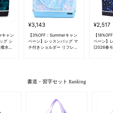
¥3,143
¥2,517
erキャン
【3%OFF：Summerキャン
【18%OF
ッグ シ
ペーン】レッスンバッグ マ
ペーン】
 撥水・
チ付きショルダー リフレク
[2026春
シュ
ター付き 撥水タイプ ムーン
材付き ス
ライトバタフライ
ー
書道・習字セット Ranking