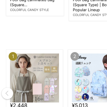
(Square…
(Square Type) | Bo
Popular Lineup
COLORFUL CANDY STYLE
COLORFUL CANDY ST
¥2,448
¥5,013