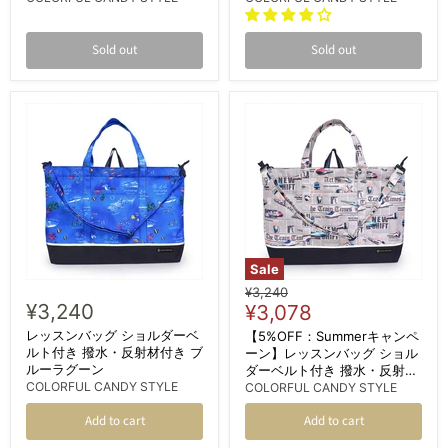
Sold out
Sold out
Sale
Original
¥3,240
¥3,240
Current
price
¥3,078
price
レッスンバッグ ショルダーベ
【5%OFF：Summerキャンペ
ルト付き 撥水・反射材付き ブ
ーン】レッスンバッグ ショル
ルーラグーン
ダーベルト付き 撥水・反射材
COLORFUL CANDY STYLE
付き 新幹線と鉄道ワールド・
COLORFUL CANDY STYLE
グレー
Add to cart
Add to cart