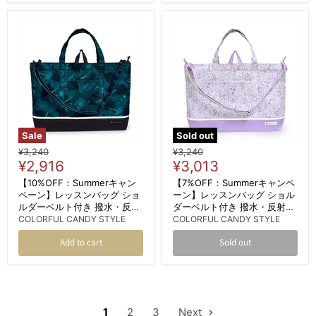
Sale
Sold out
Original
Original
¥3,240
¥3,240
Current
Current
price
¥2,916
price
¥3,013
price
price
【10%OFF：Summerキャン
【7%OFF：Summerキャンペ
ペーン】レッスンバッグ ショ
ーン】レッスンバッグ ショル
ルダーベルト付き 撥水・反射
ダーベルト付き 撥水・反射材
材付き フラッシュ
付き フローラルミスト
COLORFUL CANDY STYLE
COLORFUL CANDY STYLE
Add to cart
Sold out
1
2
3
Next