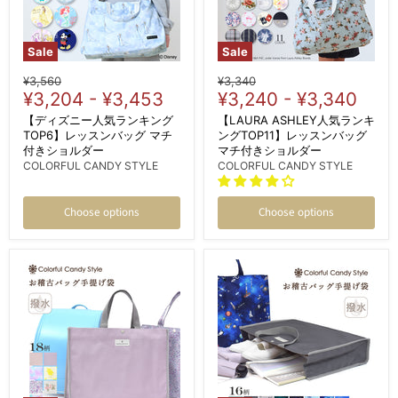
Sale
Sale
Original
Original
¥3,560
¥3,340
price
¥3,204
-
¥3,453
price
¥3,240
-
¥3,340
【ディズニー人気ランキング
【LAURA ASHLEY人気ランキ
TOP6】レッスンバッグ マチ
ングTOP11】レッスンバッグ
付きショルダー
マチ付きショルダー
COLORFUL CANDY STYLE
COLORFUL CANDY STYLE
Choose options
Choose options