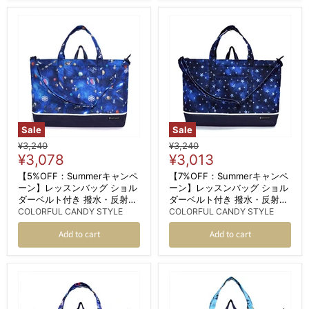
Sale
Sale
Original
Original
¥3,240
¥3,240
Current
Current
price
¥3,078
price
¥3,013
price
price
【5%OFF：Summerキャンペ
【7%OFF：Summerキャンペ
ーン】レッスンバッグ ショル
ーン】レッスンバッグ ショル
ダーベルト付き 撥水・反射材
ダーベルト付き 撥水・反射材
付き 未来の惑星探査と宇宙船
付き スターリングシルバー
COLORFUL CANDY STYLE
COLORFUL CANDY STYLE
Add to cart
Add to cart