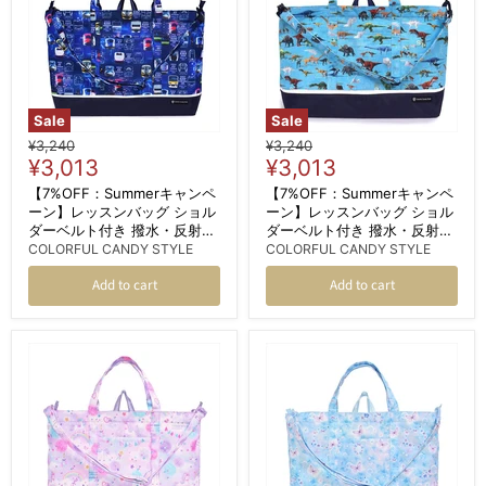
Sale
Sale
Original
Original
¥3,240
¥3,240
Current
Current
price
¥3,013
price
¥3,013
price
price
【7%OFF：Summerキャンペ
【7%OFF：Summerキャンペ
ーン】レッスンバッグ ショル
ーン】レッスンバッグ ショル
ダーベルト付き 撥水・反射材
ダーベルト付き 撥水・反射材
付き 電車の顔コレクション
付き 恐竜ワールド
COLORFUL CANDY STYLE
COLORFUL CANDY STYLE
※JR東日本商品化許諾済
Add to cart
Add to cart