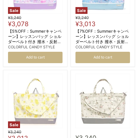
Sale
Sale
Original
Original
¥3,240
¥3,240
Current
Current
price
¥3,078
price
¥3,013
price
price
【5%OFF：Summerキャンペ
【7%OFF：Summerキャンペ
ーン】レッスンバッグ ショル
ーン】レッスンバッグ ショル
ダーベルト付き 撥水・反射材
ダーベルト付き 撥水・反射材
付き ユニコーンファンタジー
付き ムーンライトバタフライ
COLORFUL CANDY STYLE
COLORFUL CANDY STYLE
Add to cart
Add to cart
Sale
Original
¥3,240
Current
¥3,240
price