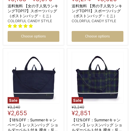
送料無料 【女の子人気ランキ
送料無料 【男の子人気ランキ
ングTOP17】スポーツバッグ
ングTOP11】スポーツバッグ
（ボストンバッグ・ミニ）
（ボストンバッグ・ミニ）
COLORFUL CANDY STYLE
COLORFUL CANDY STYLE
Choose options
Choose options
Sale
Sale
Original
Original
¥3,240
¥3,240
Current
Current
price
¥2,655
price
¥2,851
price
price
【18%OFF：Summerキャン
【12%OFF：Summerキャン
ペーン】レッスンバッグ ショ
ペーン】レッスンバッグ ショ
ルダーベルト付き 撥水・反射
ルダーベルト付き 撥水・反射