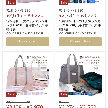
Sale
Sale
Original
Original
Original
Original
¥2,840
-
¥3,330
¥2,840
-
¥3,220
price
¥2,646
price
-
¥3,220
price
¥2,734
price
-
¥3,220
送料無料 【女の子人気ランキ
送料無料 【男の子人気ランキ
ングTOP18】お稽古バッグ 手
ングTOP16】お稽古バッグ 手
提げ袋
提げ袋
COLORFUL CANDY STYLE
COLORFUL CANDY STYLE
Choose options
Choose options
Sale
Sale
Original
Original
Original
¥3,470
-
¥3,970
¥3,520
price
¥3,168
price
-
¥3,970
price
¥3,274
-
¥3,520