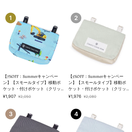
1
2
【7%OFF：Summerキャンペー
【5%OFF：Summerキャンペー
ン】【スモールタイプ】移動ポ
ン】【スモールタイプ】移動ポ
ケット・付けポケット（クリッ
ケット・付けポケット（クリッ
プタイプ…
プタイプ） くすみ無地 くすみミ
¥1,907
¥1,976
¥2,050
¥2,080
ントグリーン
3
4