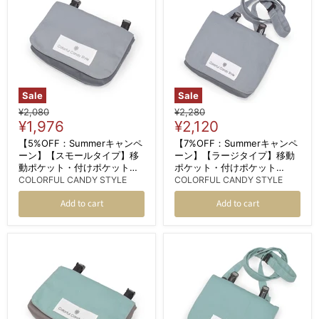
Sale
Sale
Original
Original
¥2,080
¥2,280
Current
Current
price
¥1,976
price
¥2,120
price
price
【5%OFF：Summerキャンペ
【7%OFF：Summerキャンペ
ーン】【スモールタイプ】移
ーン】【ラージタイプ】移動
動ポケット・付けポケット
ポケット・付けポケット
（クリップタイプ） くすみ無
（2wayタイプ） ショルダー
COLORFUL CANDY STYLE
COLORFUL CANDY STYLE
地 くすみグレイッシュブルー
ベルト付き くすみ無地 くすみ
Add to cart
Add to cart
グレイッシュブルー