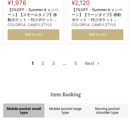
Current
Current
price
¥1,976
price
¥2,120
price
price
【5%OFF：Summerキャンペ
【7%OFF：Summerキャンペ
ーン】【スモールタイプ】移
ーン】【ラージタイプ】移動
動ポケット・付けポケット
ポケット・付けポケット
（クリップタイプ） くすみ無
（2wayタイプ） ショルダー
COLORFUL CANDY STYLE
COLORFUL CANDY STYLE
地 くすみミントグリーン
ベルト付き くすみ無地 くすみ
Add to cart
Add to cart
ミントグリーン
1
2
3
…
5
Next
Item Ranking
Mobile pocket small
Mobile pocket large
Moving pocket
type
type
shoulder type