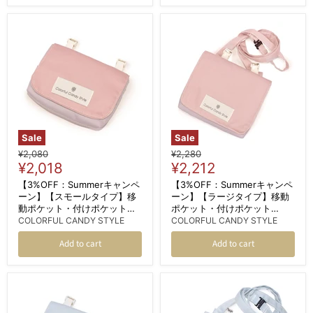
Sale
Sale
Original
Original
¥2,080
¥2,280
Current
Current
price
¥2,018
price
¥2,212
price
price
【3%OFF：Summerキャンペ
【3%OFF：Summerキャンペ
ーン】【スモールタイプ】移
ーン】【ラージタイプ】移動
動ポケット・付けポケット
ポケット・付けポケット
（クリップタイプ） くすみ無
（2wayタイプ） ショルダー
COLORFUL CANDY STYLE
COLORFUL CANDY STYLE
地 くすみローズ
ベルト付き くすみ無地 くすみ
Add to cart
Add to cart
ローズ