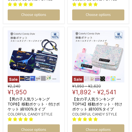
Choose options
Choose options
Sale
Sale
Original
Original
Original
¥2,240
¥1,950
-
¥2,620
Current
price
¥1,950
price
¥1,892
price
-
¥2,541
price
【男の子人気ランキング
【女の子人気ランキング
TOP8】移動ポケット・付けポ
TOP14】移動ポケット・付け
ケット 綿100%タイプ
ポケット 綿100%タイプ
COLORFUL CANDY STYLE
COLORFUL CANDY STYLE
Choose options
Choose options