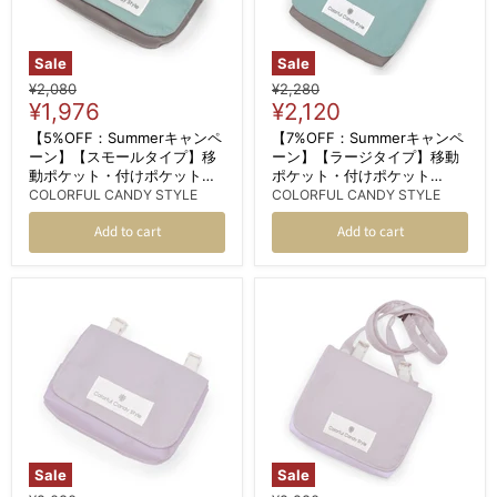
Sale
Sale
Original
Original
¥2,080
¥2,280
Current
Current
price
¥1,976
price
¥2,120
price
price
【5%OFF：Summerキャンペ
【7%OFF：Summerキャンペ
ーン】【スモールタイプ】移
ーン】【ラージタイプ】移動
動ポケット・付けポケット
ポケット・付けポケット
（クリップタイプ） くすみ無
（2wayタイプ） ショルダー
COLORFUL CANDY STYLE
COLORFUL CANDY STYLE
地 くすみターコイズ
ベルト付き くすみ無地 くすみ
Add to cart
Add to cart
ターコイズ
Sale
Sale