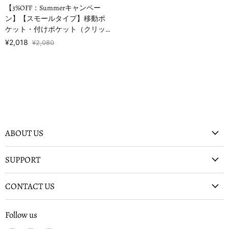
【3%OFF：Summerキャンペー
ン】【スモールタイプ】移動ポ
ケット・付けポケット（クリッ
プタイプ） くすみ無地 くすみロ
¥2,018
¥2,080
ーズ
ABOUT US
SUPPORT
CONTACT US
Follow us