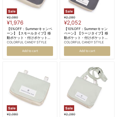
Sale
Sale
Original
Original
¥2,080
¥2,280
Current
Current
price
¥1,976
price
¥2,052
price
price
【5%OFF：Summerキャンペ
【10%OFF：Summerキャン
ーン】【スモールタイプ】移
ペーン】【ラージタイプ】移
動ポケット・付けポケット
動ポケット・付けポケット
（クリップタイプ） くすみ無
（2wayタイプ） ショルダー
COLORFUL CANDY STYLE
COLORFUL CANDY STYLE
地 くすみアッシュブルー
ベルト付き くすみ無地 くすみ
Add to cart
Add to cart
アッシュブルー
Sale
Sale
Original
Original
¥2,080
¥2,280