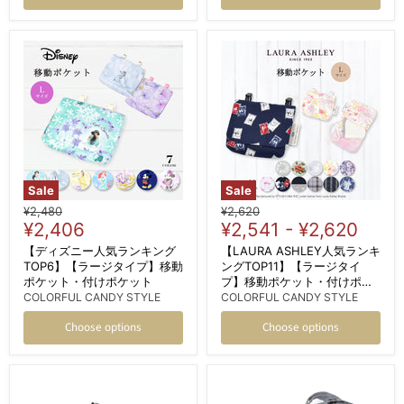
Sale
Sale
Original
Original
¥2,480
¥2,620
Current
price
¥2,406
price
¥2,541
-
¥2,620
price
【ディズニー人気ランキング
【LAURA ASHLEY人気ランキ
TOP6】【ラージタイプ】移動
ングTOP11】【ラージタイ
ポケット・付けポケット
プ】移動ポケット・付けポケ
ット
COLORFUL CANDY STYLE
COLORFUL CANDY STYLE
Choose options
Choose options