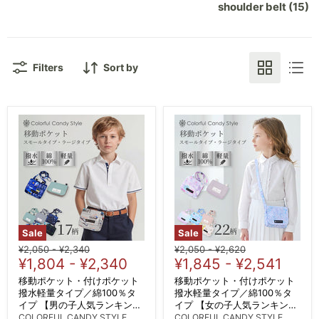
shoulder belt (15)
Filters
Sort by
Sale
Sale
Original
Original
Original
Original
¥2,050
-
¥2,340
¥2,050
-
¥2,620
price
¥1,804
price
-
¥2,340
price
¥1,845
price
-
¥2,541
移動ポケット・付けポケット
移動ポケット・付けポケット
撥水軽量タイプ／綿100％タ
撥水軽量タイプ／綿100％タ
イプ 【男の子人気ランキング
イプ 【女の子人気ランキング
TOP17】
TOP22】
COLORFUL CANDY STYLE
COLORFUL CANDY STYLE