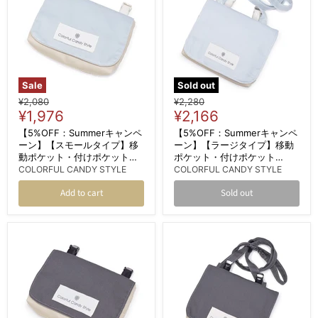
Sale
Sold out
Original
Original
¥2,080
¥2,280
Current
Current
price
¥1,976
price
¥2,166
price
price
【5%OFF：Summerキャンペ
【5%OFF：Summerキャンペ
ーン】【スモールタイプ】移
ーン】【ラージタイプ】移動
動ポケット・付けポケット
ポケット・付けポケット
（クリップタイプ） くすみ無
（2wayタイプ） ショルダー
COLORFUL CANDY STYLE
COLORFUL CANDY STYLE
地 くすみライトブルー
ベルト付き くすみ無地 くすみ
Add to cart
Sold out
ライトブルー