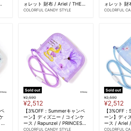
ォレット 財布 / Ariel / THE
ォレット 財布 /
LITTLE MERMAID / アリエル
BEAUTY AN
COLORFUL CANDY STYLE
COLORFUL CA
/
ベル /
Sold out
Sold out
Original
Original
¥2,590
¥2,590
Current
Current
¥2,512
¥2,512
price
price
price
price
ンペ
【3%OFF：Summerキャンペ
【3%OFF：
ケ
ーン】ディズニー / コインケ
ーン】ディズ
/ ジ
ース / Rapunzel / PRINCESS /
ース / Ariel 
ラプンツェル /
MERMAID 
COLORFUL CANDY STYLE
COLORFUL CA