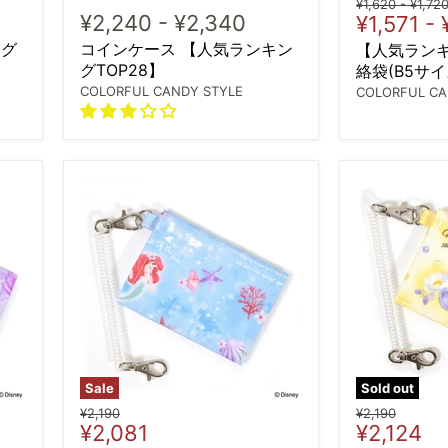
Original
Origin
¥1,620
-
¥1,72
¥2,240
-
¥2,340
¥1,571
-
price
price
ング
コインケース 【人気ランキン
【人気ランキ
グTOP28】
絡袋(B5サイ
COLORFUL CANDY STYLE
COLORFUL CA
Sale
Sold out
Original
Original
¥2,190
¥2,190
Current
Current
¥2,081
¥2,124
price
price