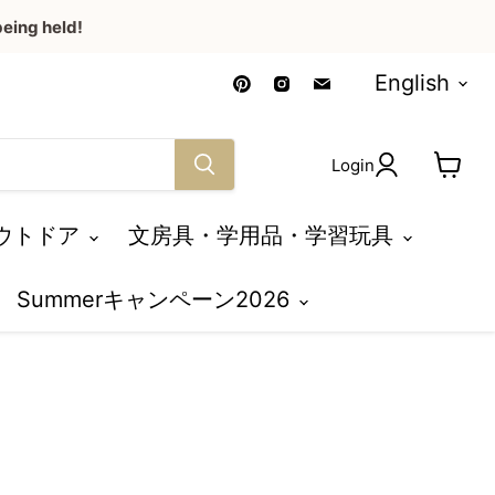
eing held!
Language
Find
Find
Find
English
us
us
us
on
on
on
Pinterest
Instagram
Email
Login
View
cart
ウトドア
文房具・学用品・学習玩具
Summerキャンペーン2026