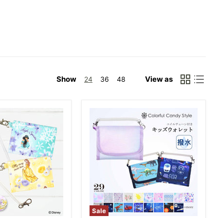
Show
View as
24
36
48
Sale