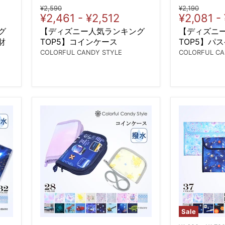
Original
Original
¥2,590
¥2,190
¥2,461
-
¥2,512
¥2,081
-
price
price
グ
【ディズニー人気ランキング
【ディズニ
財
TOP5】コインケース
TOP5】パ
COLORFUL CANDY STYLE
COLORFUL CA
Sale