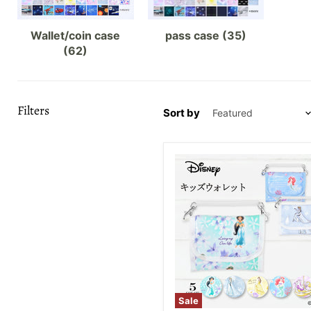
Wallet/coin case
pass case (35)
(62)
Filters
Sort by
Sale