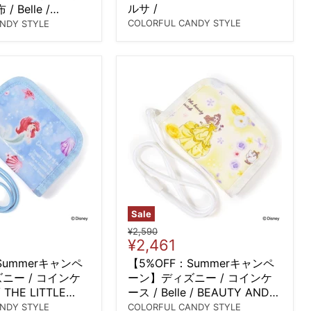
ルサ /
 Belle /
D THE BEAST /
COLORFUL CANDY STYLE
NDY STYLE
Sale
Original
¥2,590
Current
¥2,461
price
price
Summerキャンペ
【5%OFF：Summerキャンペ
ニー / コインケ
ーン】ディズニー / コインケ
/ THE LITTLE
ース / Belle / BEAUTY AND
/ アリエル /
THE BEAST / ベル /
NDY STYLE
COLORFUL CANDY STYLE