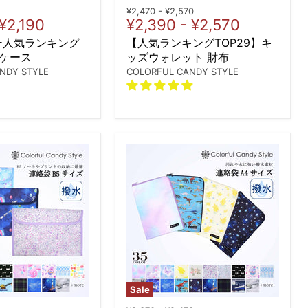
Original
Original
¥2,470
-
¥2,570
¥2,190
¥2,390
-
¥2,570
price
price
ー人気ランキング
【人気ランキングTOP29】キ
スケース
ッズウォレット 財布
NDY STYLE
COLORFUL CANDY STYLE
Sale