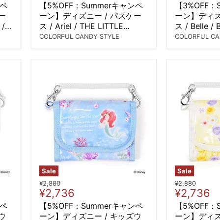
price
price
ンペ
【5%OFF：Summerキャンペ
【3%OFF：
ー
ーン】ディズニー / パスケー
ーン】ディズ
 /
ス / Ariel / THE LITTLE
ス / Belle 
MERMAID / アリエル /
THE BEAST 
COLORFUL CANDY STYLE
COLORFUL CA
Sale
Sale
Original
Original
¥2,880
¥2,880
Current
Current
¥2,736
¥2,736
price
price
price
price
ンペ
【5%OFF：Summerキャンペ
【5%OFF：
ウ
ーン】ディズニー / キッズウ
ーン】ディズ