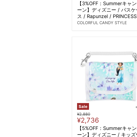
price
【3%OFF：Summerキャ
ーン】ディズニー / パスケ
ス / Rapunzel / PRINCESS
ラプンツェル /
COLORFUL CANDY STYLE
Sale
Original
¥2,880
Current
¥2,736
price
price
【5%OFF：Summerキャ
ーン】ディズニー / キッズ