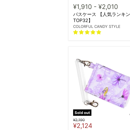
¥1,910
-
¥2,010
パスケース 【人気ランキ
TOP32】
COLORFUL CANDY STYLE
Sold out
Original
¥2,190
Current
¥2,124
price