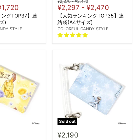
al
Original
Original
0
¥2,370
-
¥2,470
¥1,720
¥2,297
-
¥2,470
price
price
ングTOP37】連
【人気ランキングTOP35】連
ズ)
絡袋(A4サイズ)
NDY STYLE
COLORFUL CANDY STYLE
Sold out
¥2,190