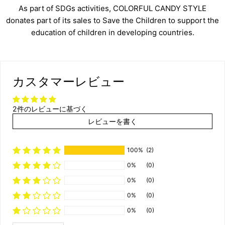
As part of SDGs activities, COLORFUL CANDY STYLE
donates part of its sales to Save the Children to support the
education of children in developing countries.
カスタマーレビュー
2件のレビューに基づく
レビューを書く
100%
(2)
0%
(0)
0%
(0)
0%
(0)
0%
(0)