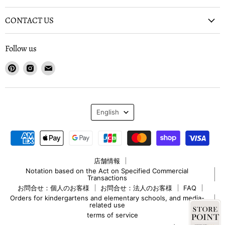
CONTACT US
Follow us
Find
Find
Find
us
us
us
on
on
on
Pinterest
Instagram
Email
Language
English
店舗情報
Notation based on the Act on Specified Commercial
Transactions
お問合せ：個人のお客様
お問合せ：法人のお客様
FAQ
Orders for kindergartens and elementary schools, and media-
related use
terms of service