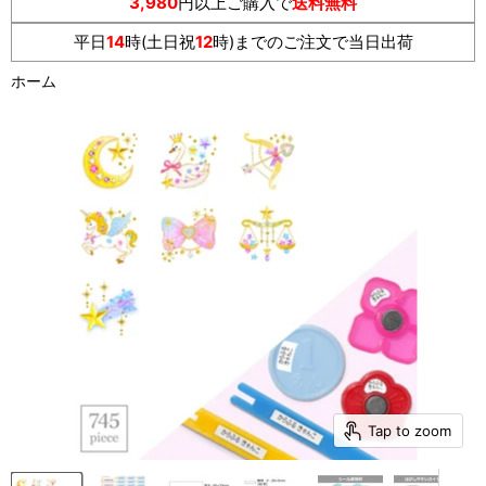
3,980
円以上ご購入で
送料無料
平日
14
時(土日祝
12
時)までのご注文で当日出荷
ホーム
Tap to zoom