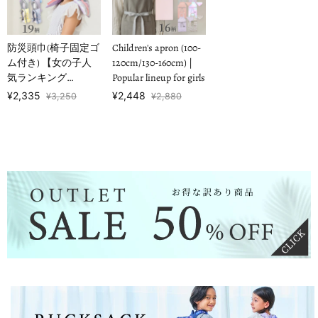
防災頭巾(椅子固定ゴ
Children's apron (100-
ム付き) 【女の子人
120cm/130-160cm) |
気ランキング
Popular lineup for girls
TOP19】
¥2,335
¥2,448
¥3,250
¥2,880