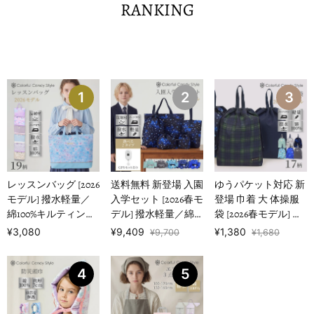
RANKING
1
2
3
レッスンバッグ [2026
送料無料 新登場 入園
ゆうパケット対応 新
モデル] 撥水軽量／
入学セット [2026春モ
登場 巾着 大 体操服
綿100%キルティング
デル] 撥水軽量／綿
袋 [2026春モデル] 撥
【女の子人気ランキ
100%キルティング
水ノーアイロン 【男
¥3,080
¥9,409
¥1,380
¥9,700
¥1,680
ングTOP1…
【男の子人気ランキ
の子人気ランキング
ングTOP16】
TOP17】
4
5