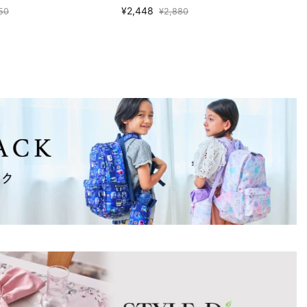
¥2,448
50
¥2,880