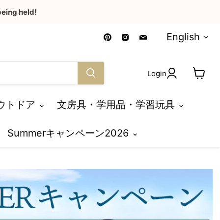
eing held!
Language
Find
Find
Find
English
us
us
us
on
on
on
Pinterest
Instagram
Email
Login
View
cart
ウトドア
文房具・学用品・学習玩具
Summerキャンペーン2026