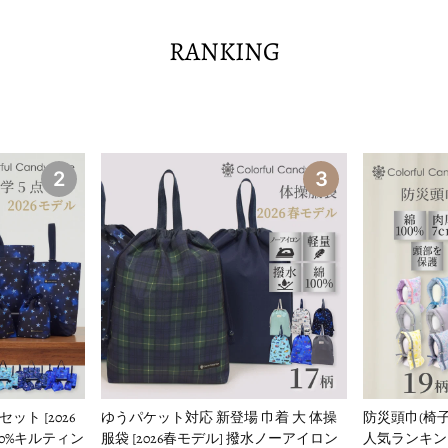
RANKING
2
3
ト [2026
ゆうパケット対応 新登場 巾着 大 体操
防災頭巾(椅
00%キルティン
服袋 [2026春モデル] 撥水ノーアイロン
人気ランキング