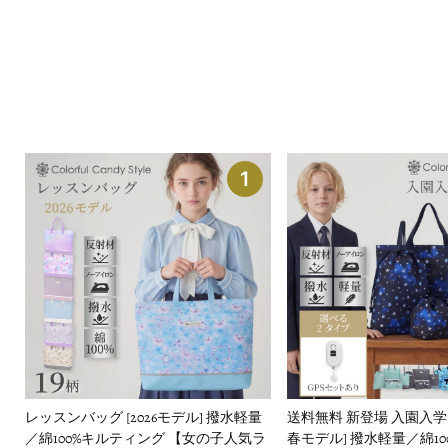
1
レッスンバッグ [2026モデル] 撥水軽量
送料無料 新登場 入園入学セッ
／綿100%キルティング 【女の子人気ラ
春モデル] 撥水軽量／綿1