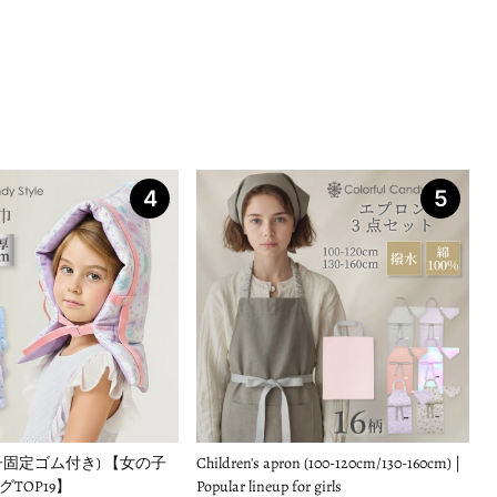
4
5
子固定ゴム付き) 【女の子
Children's apron (100-120cm/130-160cm) |
TOP19】
Popular lineup for girls