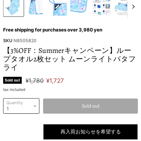
Free shipping for purchases over 3,980 yen
SKU
N8505820
【3%OFF：Summerキャンペーン】ルー
プタオル2枚セット ムーンライトバタフ
ライ
Original price
Current price
¥1,780
¥1,727
Sold out
tax included
Quantity
Sold out
再入荷お知らせを希望する