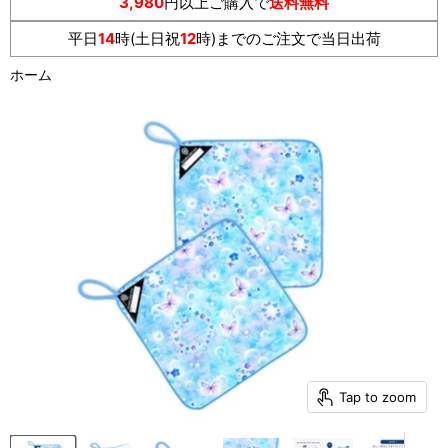
3,980
円以上ご購入で
送料無料
平日
14
時(土日祝
12
時)までのご注文で当日出荷
ホーム
Tap to zoom