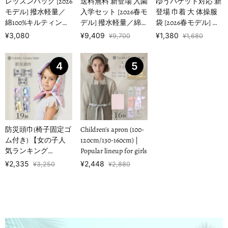
レッスンバッグ [2026
送料無料 新登場 入園
ゆうパケット対応 新
モデル] 撥水軽量／
入学セット [2026春モ
登場 巾着 大 体操服
綿100%キルティング
デル] 撥水軽量／綿
袋 [2026春モデル] 撥
【女の子人気ランキ
100%キルティング
水ノーアイロン 【男
¥3,080
¥9,409
¥1,380
¥9,700
¥1,680
ングTOP1…
【男の子人気ランキ
の子人気ランキング
ングTOP16】
TOP17】
4
5
防災頭巾(椅子固定ゴ
Children's apron (100-
ム付き) 【女の子人
120cm/130-160cm) |
気ランキング
Popular lineup for girls
TOP19】
¥2,335
¥2,448
¥3,250
¥2,880