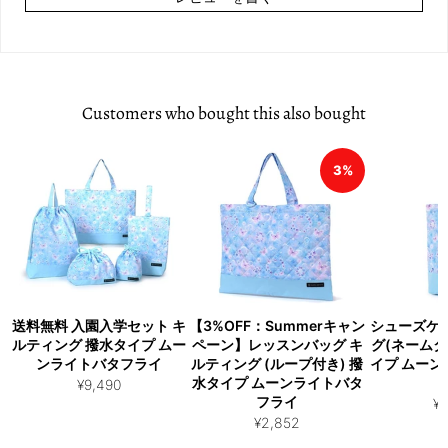
Customers who bought this also bought
3%
送料無料 入園入学セット キ
【3%OFF：Summerキャン
シューズケ
ルティング 撥水タイプ ムー
ペーン】レッスンバッグ キ
グ(ネームタ
ンライトバタフライ
ルティング (ループ付き) 撥
イプ ムー
水タイプ ムーンライトバタ
¥9,490
フライ
¥2
¥2,852