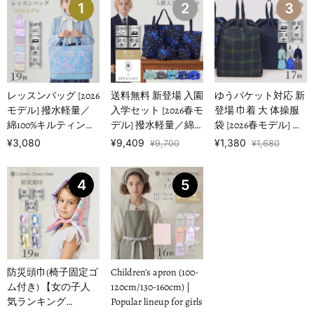
1
2
3
レッスンバッグ [2026
送料無料 新登場 入園
ゆうパケット対応 新
モデル] 撥水軽量／
入学セット [2026春モ
登場 巾着 大 体操服
綿100%キルティング
デル] 撥水軽量／綿
袋 [2026春モデル] 撥
【女の子人気ランキ
100%キルティング
水ノーアイロン 【男
¥3,080
¥9,409
¥1,380
¥9,700
¥1,680
ングTOP1…
【男の子人気ランキ
の子人気ランキング
ングTOP16】
TOP17】
4
5
防災頭巾(椅子固定ゴ
Children's apron (100-
ム付き) 【女の子人
120cm/130-160cm) |
気ランキング
Popular lineup for girls