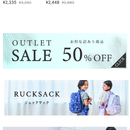
TOP19】
¥2,335
¥2,448
¥3,250
¥2,880