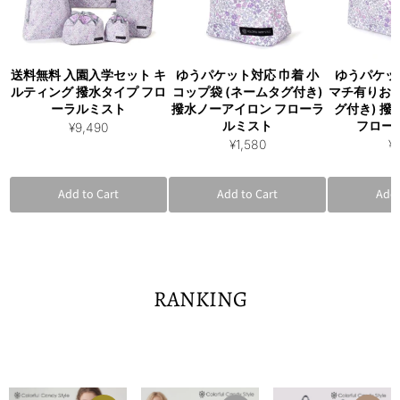
送料無料 入園入学セット キ
ゆうパケット対応 巾着 小
ゆうパケッ
ルティング 撥水タイプ フロ
コップ袋 (ネームタグ付き)
マチ有りお
ーラルミスト
撥水ノーアイロン フローラ
グ付き) 
ルミスト
フロー
¥9,490
¥1,580
¥
Add to Cart
Add to Cart
Add 
RANKING