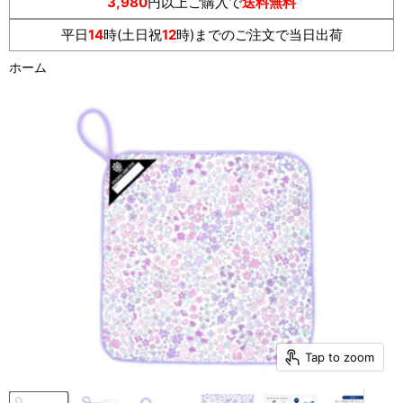
3,980
円以上ご購入で
送料無料
平日
14
時(土日祝
12
時)までのご注文で当日出荷
ホーム
Tap to zoom