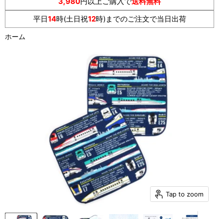
3,980
円以上ご購入で
送料無料
平日
14
時(土日祝
12
時)までのご注文で当日出荷
ホーム
Tap to zoom