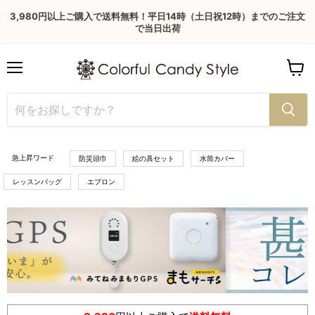
3,980円以上ご購入で送料無料！平日14時（土日祝12時）までのご注文
で当日出荷
Menu
View
cart
急上昇ワード
防災頭巾
絵の具セット
水筒カバー
レッスンバッグ
エプロン