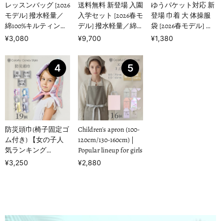
レッスンバッグ [2026
送料無料 新登場 入園
ゆうパケット対応 新
モデル] 撥水軽量／
入学セット [2026春モ
登場 巾着 大 体操服
綿100%キルティング
デル] 撥水軽量／綿
袋 [2026春モデル] 撥
【女の子人気ランキ
100%キルティング
水ノーアイロン 【男
¥3,080
¥9,700
¥1,380
ングTOP1…
【男の子人気ランキ
の子人気ランキング
ングTOP16】
TOP17】
4
5
防災頭巾(椅子固定ゴ
Children's apron (100-
ム付き) 【女の子人
120cm/130-160cm) |
気ランキング
Popular lineup for girls
TOP19】
¥3,250
¥2,880