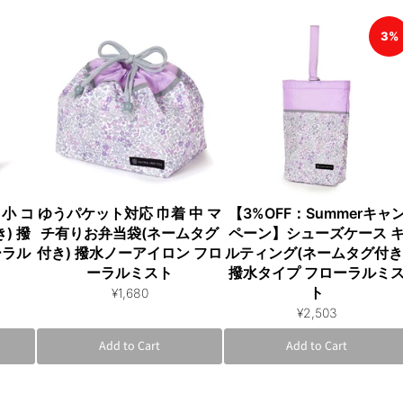
3%
小 コ
ゆうパケット対応 巾着 中 マ
【3%OFF：Summerキャ
) 撥
チ有りお弁当袋(ネームタグ
ペーン】シューズケース 
ーラル
付き) 撥水ノーアイロン フロ
ルティング(ネームタグ付き
ーラルミスト
撥水タイプ フローラルミ
ト
¥1,680
¥2,503
Add to Cart
Add to Cart