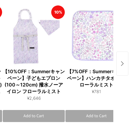
10%
7%
ン
【10%OFF：Summerキャン
【7%OFF：Summerキャン
【
キ
ペーン】子どもエプロン
ペーン】ハンカチタオル フ
ペ
)
(100～120cm) 撥水ノーア
ローラルミスト
ス
イロン フローラルミスト
¥781
¥2,646
Add to Cart
Add to Cart