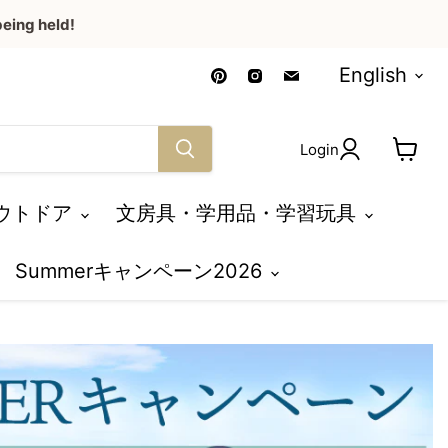
eing held!
Language
Find
Find
Find
English
us
us
us
on
on
on
Pinterest
Instagram
Email
Login
View
cart
ウトドア
文房具・学用品・学習玩具
Summerキャンペーン2026