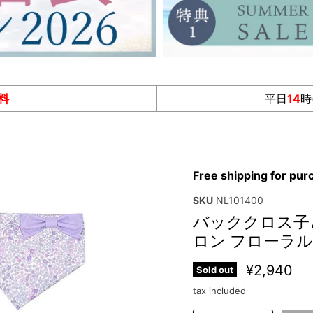
料
平日
14
時
Free shipping for pu
SKU
NL101400
バッククロス子ども
ロン フローラ
¥2,940
Sold out
tax included