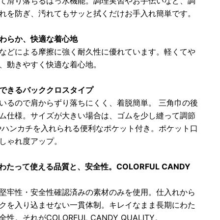
て滑り落ちるはっ水機能。調理実習やお手伝いなど、調
れを防ぎ、汚れてもサッと拭くだけお手入れ簡単です。
やわらか、快適な着心地
などによる摩擦に強く耐久性に優れています。軽くてや
、動きやすく快適な着心地。
脱できるバッククロスタイプ
いるので肩からずり落ちにくく、着脱簡単。 三角巾の後
ム仕様。サイズが大きい場合は、ゴムを少し縫って調節
やハンカチを入れられる便利なポケット付き。ポケット口
しゃれ度アップ。
わたって使える品質と、安全性。COLORFUL CANDY
堅牢性・安全性確認済みの素材のみを使用。仕入れから
クを入り込ませない一貫体制。キレイなまま長期にわた
。それがCOLORFUL CANDY QUALITY。