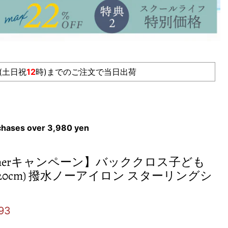
(土日祝
12
時)までのご注文で当日出荷
rchases over 3,980 yen
ummerキャンペーン】バッククロス子ども
120cm) 撥水ノーアイロン スターリングシ
e
ent price
93