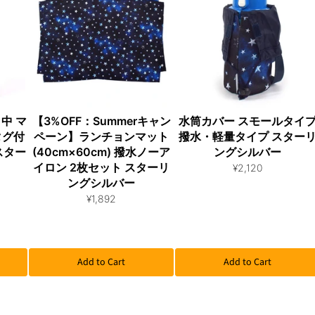
中 マ
【3%OFF：Summerキャン
水筒カバー スモールタイ
タグ付
ペーン】ランチョンマット
撥水・軽量タイプ スター
スター
(40cm×60cm) 撥水ノーア
ングシルバー
イロン 2枚セット スターリ
¥2,120
ングシルバー
¥1,892
Add to Cart
Add to Cart