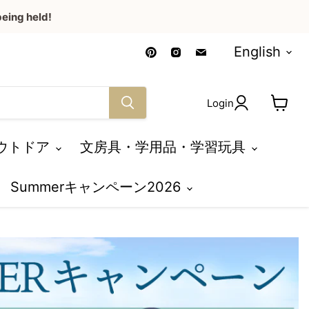
eing held!
Language
Find
Find
Find
English
us
us
us
on
on
on
Pinterest
Instagram
Email
Login
View
cart
ウトドア
文房具・学用品・学習玩具
Summerキャンペーン2026