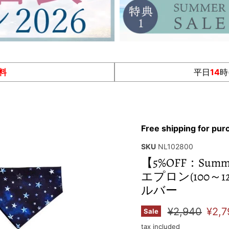
料
平日
14
時
Free shipping for pu
SKU
NL102800
【5%OFF：S
エプロン(100～
ルバー
Original pric
Curr
¥2,940
¥2,7
Sale
tax included