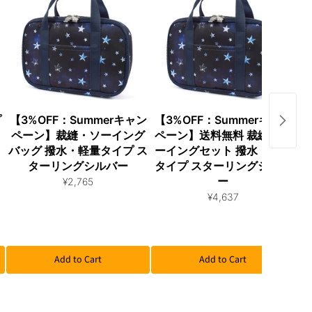
プ
【3%OFF：Summerキャン
【3%OFF：Summerキャン
【
リ
ペーン】裁縫・ソーイング
ペーン】送料無料 裁縫・ソ
ペ
バッグ 撥水・軽量タイプ ス
ーイングセット 撥水・軽量
ト
ターリングシルバー
タイプ スターリングシルバ
チ
ー
¥2,765
¥4,637
Add to Cart
Add to Cart