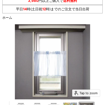
3,980
円以上ご購入で
送料無料
平日
14
時(土日祝
12
時)までのご注文で当日出荷
ホーム
Tap to zoom