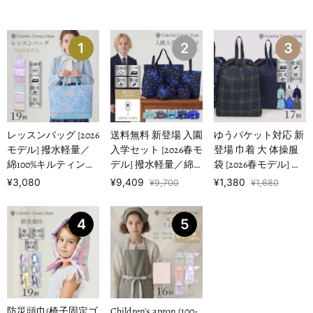
1
2
3
レッスンバッグ [2026
送料無料 新登場 入園
ゆうパケット対応 新
モデル] 撥水軽量／
入学セット [2026春モ
登場 巾着 大 体操服
綿100%キルティング
デル] 撥水軽量／綿
袋 [2026春モデル] 撥
【女の子人気ランキ
100%キルティング
水ノーアイロン 【男
¥3,080
¥9,409
¥1,380
¥9,700
¥1,680
ングTOP1…
【男の子人気ランキ
の子人気ランキング
ングTOP16】
TOP17】
4
5
防災頭巾(椅子固定ゴ
Children's apron (100-