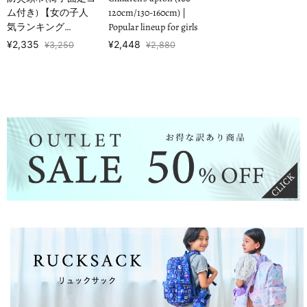
ム付き) 【女の子人
120cm/130-160cm) |
気ランキング
Popular lineup for girls
TOP19】
¥2,335
¥2,448
¥3,250
¥2,880