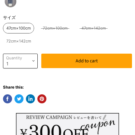
サイズ
サイズ
47cm×100cm
72cm×100cm
47cm×142cm
72cm×142cm
Quantity
Add to cart
Share this: